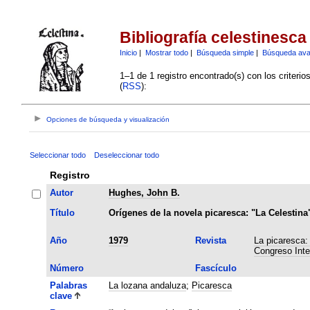
Bibliografía celestinesca
Inicio
|
Mostrar todo
|
Búsqueda simple
|
Búsqueda av
1–1 de 1 registro encontrado(s) con los criteri
(
RSS
):
Opciones de búsqueda y visualización
Seleccionar todo
Deseleccionar todo
Registro
Autor
Hughes, John B.
Título
Orígenes de la novela picaresca: "La Celestin
Año
1979
Revista
La picaresca: 
Congreso Inte
Número
Fascículo
Palabras
La lozana andaluza
;
Picaresca
clave