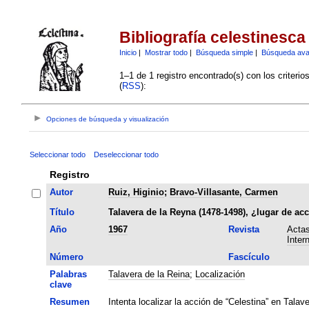
Bibliografía celestinesca
Inicio
|
Mostrar todo
|
Búsqueda simple
|
Búsqueda av
1–1 de 1 registro encontrado(s) con los criteri
(
RSS
):
Opciones de búsqueda y visualización
Seleccionar todo
Deseleccionar todo
Registro
Autor
Ruiz, Higinio
;
Bravo-Villasante, Carmen
Título
Talavera de la Reyna (1478-1498), ¿lugar de ac
Año
1967
Revista
Actas
Inter
Número
Fascículo
Palabras
Talavera de la Reina
;
Localización
clave
Resumen
Intenta localizar la acción de “Celestina” en Talav