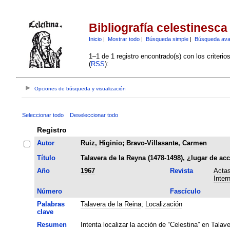
Bibliografía celestinesca
Inicio
|
Mostrar todo
|
Búsqueda simple
|
Búsqueda av
1–1 de 1 registro encontrado(s) con los criteri
(
RSS
):
Opciones de búsqueda y visualización
Seleccionar todo
Deseleccionar todo
Registro
Autor
Ruiz, Higinio
;
Bravo-Villasante, Carmen
Título
Talavera de la Reyna (1478-1498), ¿lugar de ac
Año
1967
Revista
Actas
Inter
Número
Fascículo
Palabras
Talavera de la Reina
;
Localización
clave
Resumen
Intenta localizar la acción de “Celestina” en Talav