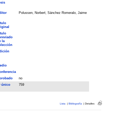
esis
ditor
Polussen, Norbert; Sánchez Romeralo, Jaime
tulo
iginal
tulo
breviado
 la
olección
dición
edio
onferencia
probado
no
D único
759
Lista
|
Bibliografía
|
Detalles