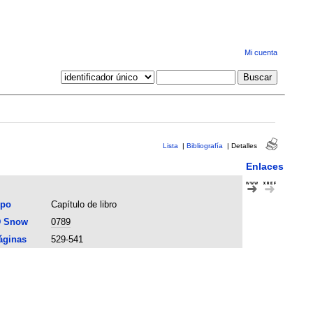
Mi cuenta
Lista
|
Bibliografía
|
Detalles
Enlaces
ipo
Capítulo de libro
D Snow
0789
áginas
529-541