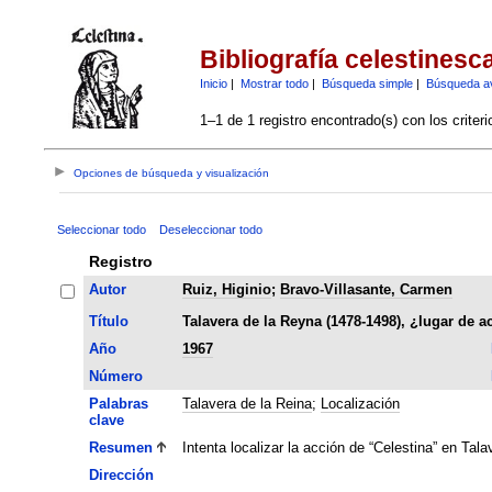
Bibliografía celestinesc
Inicio
|
Mostrar todo
|
Búsqueda simple
|
Búsqueda a
1–1 de 1 registro encontrado(s) con los criter
Opciones de búsqueda y visualización
Seleccionar todo
Deseleccionar todo
Registro
Autor
Ruiz, Higinio
;
Bravo-Villasante, Carmen
Título
Talavera de la Reyna (1478-1498), ¿lugar de a
Año
1967
Número
Palabras
Talavera de la Reina
;
Localización
clave
Resumen
Intenta localizar la acción de “Celestina” en Tala
Dirección