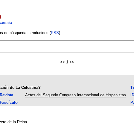
a
vanzada
ios de búsqueda introducidos (
RSS
):
<<
1
>>
cción de La Celestina?
T
Revista
Actas del Segundo Congreso Internacional de Hispanistas
I
Fascículo
P
vera de la Reina.