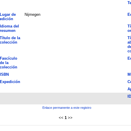
T
Lugar de
Nijmegen
E
edición
Idioma del
Tí
resumen
or
Título de la
Tí
colección
a
de
c
Fascículo
E
de la
colección
ISBN
M
Expedición
C
A
I
Enlace permanente a este registro
<<
1
>>