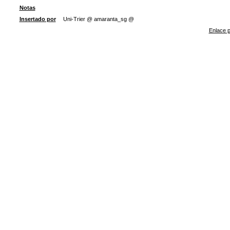
Notas
Insertado por
Uni-Trier @ amaranta_sg @
Enlace p