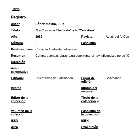
Inicio
Registro
Autor
López Molina, Luis
Título
"La Comedia Thebaida" y la "Celestina"
Año
1982
Revista
Actas del IV Con
Número
2
Fascículo
Palabras clave
Comedia Thebaida
;
Influencia
Resumen
Compara ambas obras para determinar si hay influencia o no de “C
Dirección
Autor
corporativo
Editorial
Universidad de Salamanca
Lugar de
Salamanca
edición
Idioma
Idioma del
resumen
Editor de la
Título de la
colección
colección
Volumen de la
Fascículo de
colección
la colección
ISSN
ISBN
Área
Expedición