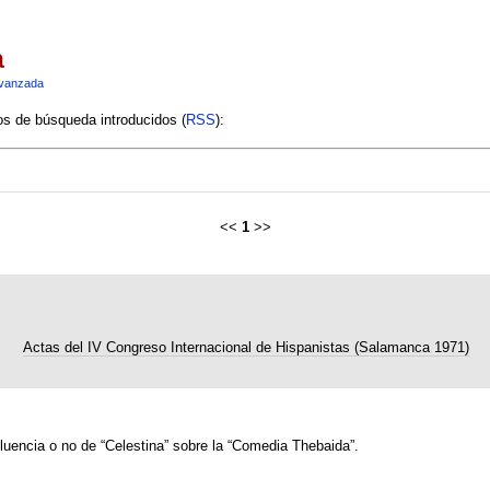
a
vanzada
ios de búsqueda introducidos (
RSS
):
<<
1
>>
Actas del IV Congreso Internacional de Hispanistas (Salamanca 1971)
uencia o no de “Celestina” sobre la “Comedia Thebaida”.