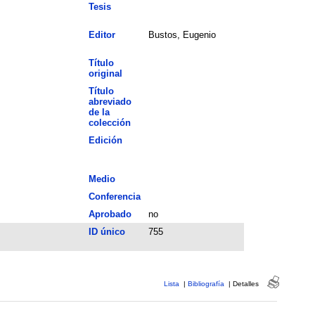
Tesis
Editor
Bustos, Eugenio
Título
original
Título
abreviado
de la
colección
Edición
Medio
Conferencia
Aprobado
no
ID único
755
Lista
|
Bibliografía
|
Detalles