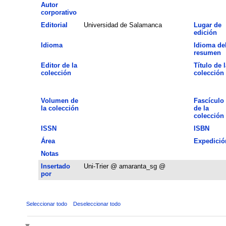
Autor
corporativo
Editorial
Universidad de Salamanca
Lugar de
edición
Idioma
Idioma de
resumen
Editor de la
Título de l
colección
colección
Volumen de
Fascículo
la colección
de la
colección
ISSN
ISBN
Área
Expedició
Notas
Insertado
Uni-Trier @ amaranta_sg @
por
Seleccionar todo
Deseleccionar todo