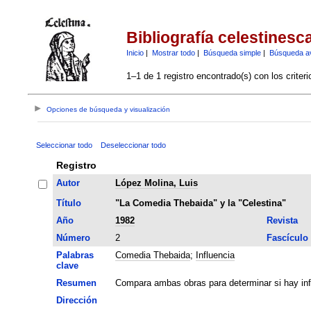
Bibliografía celestinesc
Inicio
|
Mostrar todo
|
Búsqueda simple
|
Búsqueda a
1–1 de 1 registro encontrado(s) con los criter
Opciones de búsqueda y visualización
Seleccionar todo
Deseleccionar todo
Registro
Autor
López Molina, Luis
Título
"La Comedia Thebaida" y la "Celestina"
Año
1982
Revista
Número
2
Fascículo
Palabras
Comedia Thebaida
;
Influencia
clave
Resumen
Compara ambas obras para determinar si hay infl
Dirección