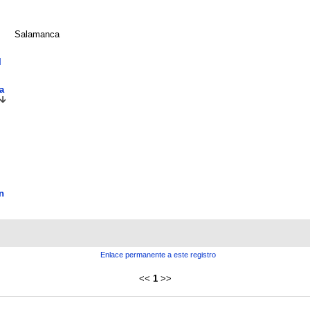
Salamanca
l
a
n
Enlace permanente a este registro
<<
1
>>