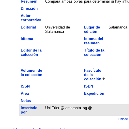
Resumen
Compara ambas obras para determinar si hay influ
Dirección
Autor
corporativo
Editorial
Universidad de
Lugar de
Salamanca
Salamanca
edición
Idioma
Idioma del
resumen
Editor de la
Título de la
colección
colección
Volumen de
Fascículo
la colección
de la
colección
ISSN
ISBN
Área
Expedición
Notas
Insertado
Uni-Trier @ amaranta_sg @
por
Enlace 