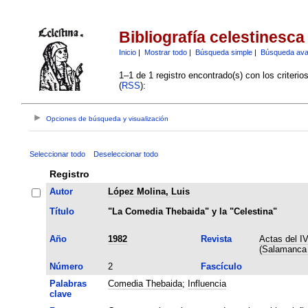
Bibliografía celestinesca
Inicio
|
Mostrar todo
|
Búsqueda simple
|
Búsqueda av
1–1 de 1 registro encontrado(s) con los criteri
(
RSS
):
Opciones de búsqueda y visualización
Seleccionar todo
Deseleccionar todo
Registro
Autor
López Molina, Luis
Título
"La Comedia Thebaida" y la "Celestina"
Año
1982
Revista
Actas del I
(Salamanca
Número
2
Fascículo
Palabras
Comedia Thebaida
;
Influencia
clave