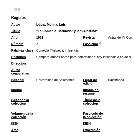
Inicio
Registro
Autor
López Molina, Luis
Título
"La Comedia Thebaida" y la "Celestina"
Año
1982
Revista
Actas del IV Con
Número
2
Fascículo
Palabras clave
Comedia Thebaida
;
Influencia
Resumen
Compara ambas obras para determinar si hay influencia o no de “C
Dirección
Autor
corporativo
Editorial
Universidad de Salamanca
Lugar de
Salamanca
edición
Idioma
Idioma del
resumen
Editor de la
Título de la
colección
colección
Volumen de la
Fascículo de
colección
la colección
ISSN
ISBN
Área
Expedición