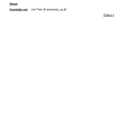
Notas
Insertado por
Uni-Trier @ amaranta_sg @
Enlace p