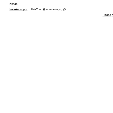
Notas
Insertado por
Uni-Trier @ amaranta_sg @
Enlace p