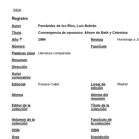
Inicio
Registro
Autor
Fernández de los Ríos, Luis Beltrán
Título
Convergencia de opuestos: Alison de Bath y Celestina
Año
1984
Revista
Homenaje a Ju
Número
Fascículo
Palabras clave
Literatura comparada
Resumen
Dirección
Autor
corporativo
Editorial
Espasa Calpe
Lugar de
Madrid
edición
Idioma
Idioma del
resumen
Editor de la
Título de la
colección
colección
Volumen de la
Fascículo de
colección
la colección
ISSN
ISBN
Área
Expedición