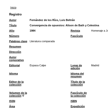
Inicio
Registro
Autor
Fernández de los Ríos, Luis Beltrán
Título
Convergencia de opuestos: Alison de Bath y Celestina
Año
1984
Revista
Homenaje a Ju
Número
Fascículo
Palabras clave
Literatura comparada
Resumen
Dirección
Autor
corporativo
Editorial
Espasa Calpe
Lugar de
Madrid
edición
Idioma
Idioma del
resumen
Editor de la
Título de la
colección
colección
Volumen de la
Fascículo de
colección
la colección
ISSN
ISBN
Área
Expedición