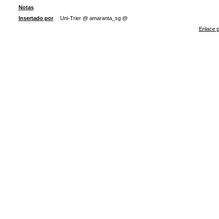
Notas
Insertado por
Uni-Trier @ amaranta_sg @
Enlace p