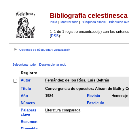
Bibliografía celestinesca
Inicio
|
Mostrar todo
|
Búsqueda simple
|
Búsqueda av
1–1 de 1 registro encontrado(s) con los criteri
(
RSS
):
Opciones de búsqueda y visualización
Seleccionar todo
Deseleccionar todo
Registro
Autor
Fernández de los Ríos, Luis Beltrán
Título
Convergencia de opuestos: Alison de Bath y Ce
Año
1984
Revista
Homenaje 
Número
Fascículo
Palabras
Literatura comparada
clave
Resumen
Dirección