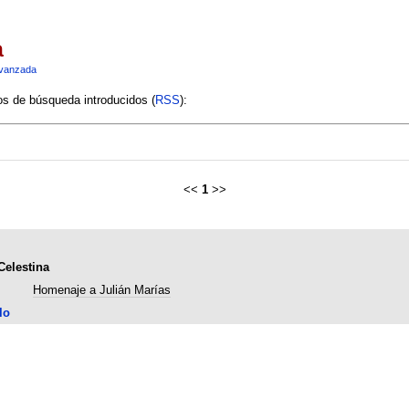
a
vanzada
ios de búsqueda introducidos (
RSS
):
<<
1
>>
Celestina
Homenaje a Julián Marías
lo