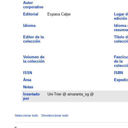
Autor
corporativo
Editorial
Espasa Calpe
Lugar d
edición
Idioma
Idioma 
resume
Editor de la
Título d
colección
colecci
Volumen de
Fascícu
la colección
de la
colecci
ISSN
ISBN
Área
Expedic
Notas
Insertado
Uni-Trier @ amaranta_sg @
por
Seleccionar todo
Deseleccionar todo