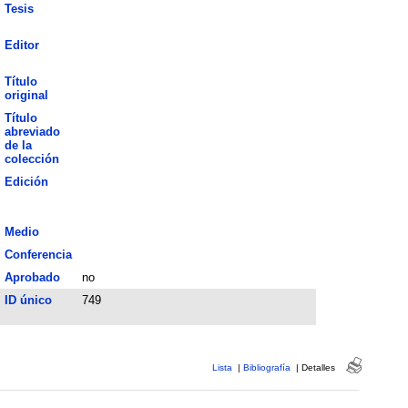
Tesis
Editor
Título
original
Título
abreviado
de la
colección
Edición
Medio
Conferencia
Aprobado
no
ID único
749
Lista
|
Bibliografía
|
Detalles