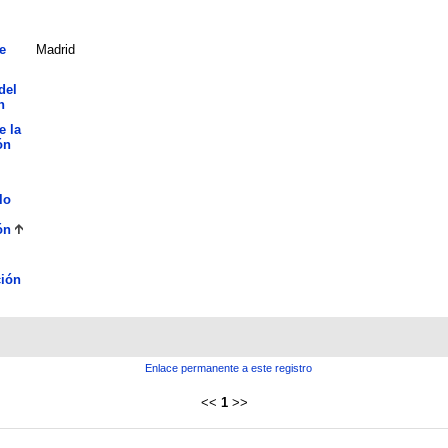
e
Madrid
del
n
e la
ón
lo
ón
ión
Enlace permanente a este registro
<<
1
>>