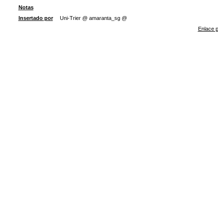
Notas
Insertado por
Uni-Trier @ amaranta_sg @
Enlace p