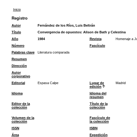
Inicio
Registro
Autor
Fernández de los Ríos, Luis Beltrán
Título
Convergencia de opuestos: Alison de Bath y Celestina
Año
1984
Revista
Homenaje a Ju
Número
Fascículo
Palabras clave
Literatura comparada
Resumen
Dirección
Autor
corporativo
Editorial
Espasa Calpe
Lugar de
Madrid
edición
Idioma
Idioma del
resumen
Editor de la
Título de la
colección
colección
Volumen de la
Fascículo de
colección
la colección
ISSN
ISBN
Área
Expedición