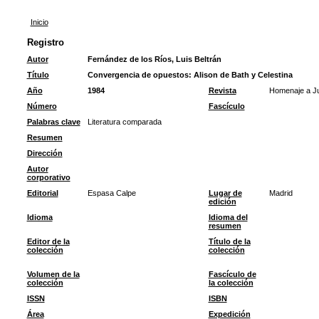
Inicio
Registro
Autor
Fernández de los Ríos, Luis Beltrán
Título
Convergencia de opuestos: Alison de Bath y Celestina
Año
1984
Revista
Homenaje a Ju
Número
Fascículo
Palabras clave
Literatura comparada
Resumen
Dirección
Autor
corporativo
Editorial
Espasa Calpe
Lugar de
Madrid
edición
Idioma
Idioma del
resumen
Editor de la
Título de la
colección
colección
Volumen de la
Fascículo de
colección
la colección
ISSN
ISBN
Área
Expedición