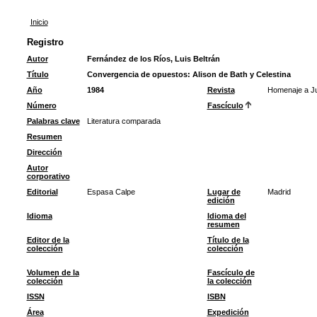
Inicio
Registro
Autor
Fernández de los Ríos, Luis Beltrán
Título
Convergencia de opuestos: Alison de Bath y Celestina
Año
1984
Revista
Homenaje a Ju
Número
Fascículo
Palabras clave
Literatura comparada
Resumen
Dirección
Autor
corporativo
Editorial
Espasa Calpe
Lugar de
Madrid
edición
Idioma
Idioma del
resumen
Editor de la
Título de la
colección
colección
Volumen de la
Fascículo de
colección
la colección
ISSN
ISBN
Área
Expedición