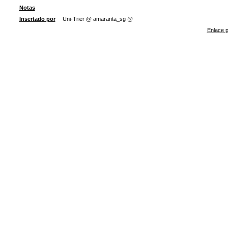
Notas
Insertado por
Uni-Trier @ amaranta_sg @
Enlace p