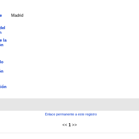
e
Madrid
del
n
e la
ón
lo
ón
ión
Enlace permanente a este registro
<<
1
>>