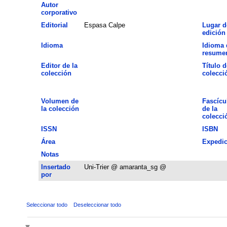
Autor
corporativo
Editorial
Espasa Calpe
Lugar d
edición
Idioma
Idioma 
resume
Editor de la
Título d
colección
colecci
Volumen de
Fascícu
la colección
de la
colecci
ISSN
ISBN
Área
Expedic
Notas
Insertado
Uni-Trier @ amaranta_sg @
por
Seleccionar todo
Deseleccionar todo