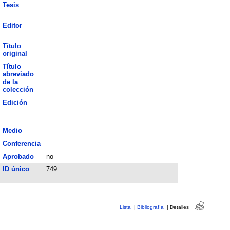
Tesis
Editor
Título
original
Título
abreviado
de la
colección
Edición
Medio
Conferencia
Aprobado
no
ID único
749
Lista
|
Bibliografía
|
Detalles