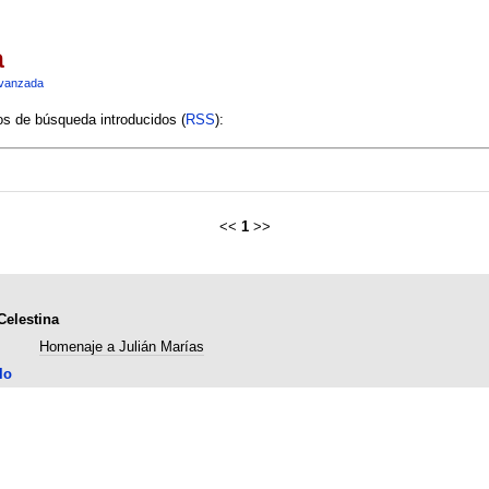
a
vanzada
ios de búsqueda introducidos (
RSS
):
<<
1
>>
Celestina
Homenaje a Julián Marías
lo