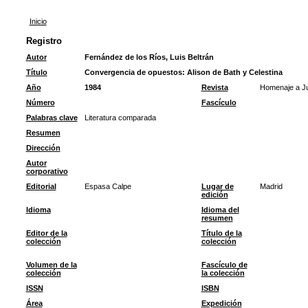
Inicio
Registro
Autor
Fernández de los Ríos, Luis Beltrán
Título
Convergencia de opuestos: Alison de Bath y Celestina
Año
1984
Revista
Homenaje a Ju
Número
Fascículo
Palabras clave
Literatura comparada
Resumen
Dirección
Autor
corporativo
Editorial
Espasa Calpe
Lugar de
Madrid
edición
Idioma
Idioma del
resumen
Editor de la
Título de la
colección
colección
Volumen de la
Fascículo de
colección
la colección
ISSN
ISBN
Área
Expedición