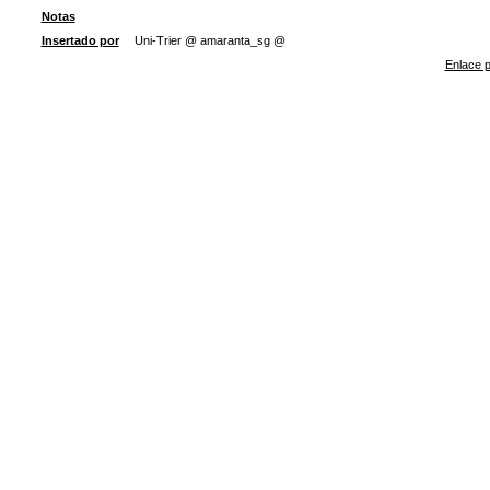
Notas
Insertado por
Uni-Trier @ amaranta_sg @
Enlace p