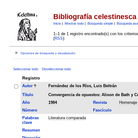
Bibliografía celestinesca
Inicio
|
Mostrar todo
|
Búsqueda simple
|
Búsqueda av
1–1 de 1 registro encontrado(s) con los criteri
(
RSS
):
Opciones de búsqueda y visualización
Seleccionar todo
Deseleccionar todo
Registro
Autor
Fernández de los Ríos, Luis Beltrán
Título
Convergencia de opuestos: Alison de Bath y Ce
Año
1984
Revista
Homenaje 
Número
Fascículo
Palabras
Literatura comparada
clave
Resumen
Dirección