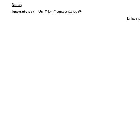
Notas
Insertado por
Uni-Trier @ amaranta_sg @
Enlace p