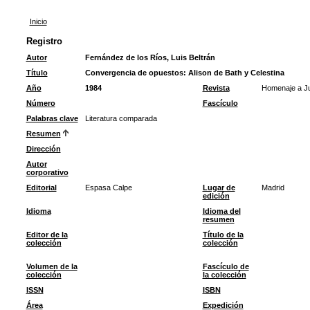
Inicio
Registro
Autor
Fernández de los Ríos, Luis Beltrán
Título
Convergencia de opuestos: Alison de Bath y Celestina
Año
1984
Revista
Homenaje a Ju
Número
Fascículo
Palabras clave
Literatura comparada
Resumen
Dirección
Autor
corporativo
Editorial
Espasa Calpe
Lugar de
Madrid
edición
Idioma
Idioma del
resumen
Editor de la
Título de la
colección
colección
Volumen de la
Fascículo de
colección
la colección
ISSN
ISBN
Área
Expedición