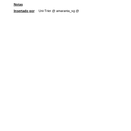
Notas
Insertado por
Uni-Trier @ amaranta_sg @