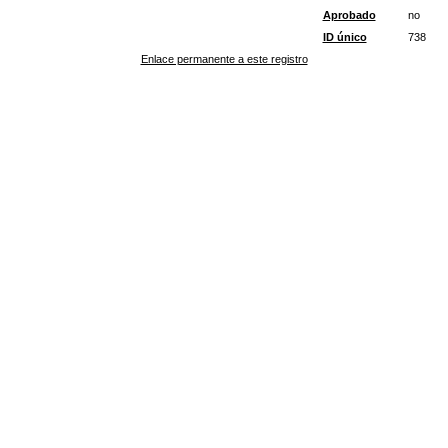
Aprobado
no
ID único
738
Enlace permanente a este registro