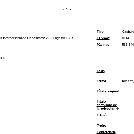
<<
1
>>
Tipo
Capítulo
ón Internacional de Hispanistas: 22-27 agosto 1983
ID Snow
0114
Páginas
533-540
ina”.
Tesis
Editor
Kossoff,
Título original
Título
abreviado de
la colección
Edición
Medio
Conferencia