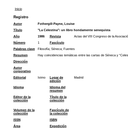
Inicio
Registro
Autor
Fothergill-Payne, Louise
Título
"La Celestina": un libro hondamente senequista
Año
1986
Revista
Actas del VIII Congreso de la Asociaci
Número
1
Fascículo
Palabras clave
Filosofía
;
Séneca
;
Fuentes
Resumen
Hay coincidencias temáticas entre las cartas de Séneca y “Celest
Dirección
Autor
corporativo
Editorial
Istmo
Lugar de
Madrid
edición
Idioma
Idioma del
resumen
Editor de la
Título de la
colección
colección
Volumen de la
Fascículo de
colección
la colección
ISSN
ISBN
Área
Expedición