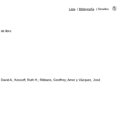
Lista
|
Bibliografía
|
Detalles
 de libro
 David A.; Kossoff, Ruth H.; Ribbans, Geoffrey; Amor y Vázquez, José