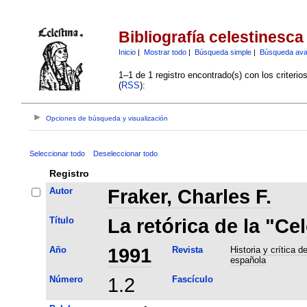
Bibliografía celestinesca
Inicio
|
Mostrar todo
|
Búsqueda simple
|
Búsqueda av
1–1 de 1 registro encontrado(s) con los criteri
(
RSS
):
Opciones de búsqueda y visualización
Seleccionar todo
Deseleccionar todo
Registro
Autor
Fraker, Charles F.
Título
La retórica de la "Ce
Año
1991
Revista
Historia y crítica de
española
Número
1.2
Fascículo