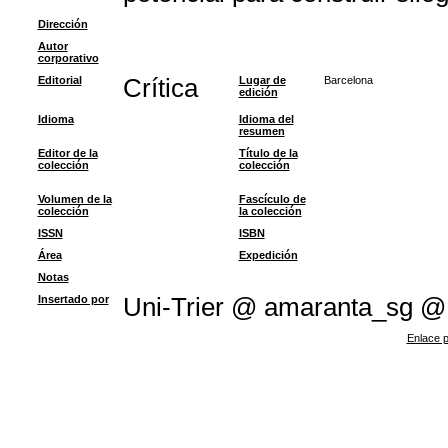
Dirección
Autor
corporativo
Editorial
Crítica
Lugar de
Barcelona
edición
Idioma
Idioma del
resumen
Editor de la
Título de la
colección
colección
Volumen de la
Fascículo de
colección
la colección
ISSN
ISBN
Área
Expedición
Notas
Insertado por
Uni-Trier @ amaranta_sg @
Enlace p