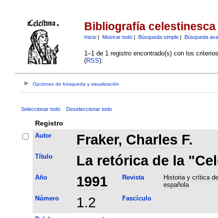
Bibliografía celestinesca
Inicio
|
Mostrar todo
|
Búsqueda simple
|
Búsqueda av
1–1 de 1 registro encontrado(s) con los criteri
(
RSS
):
Opciones de búsqueda y visualización
Seleccionar todo
Deseleccionar todo
Registro
Autor
Fraker, Charles F.
Título
La retórica de la "Ce
Año
1991
Revista
Historia y crítica de
española
Número
1.2
Fascículo