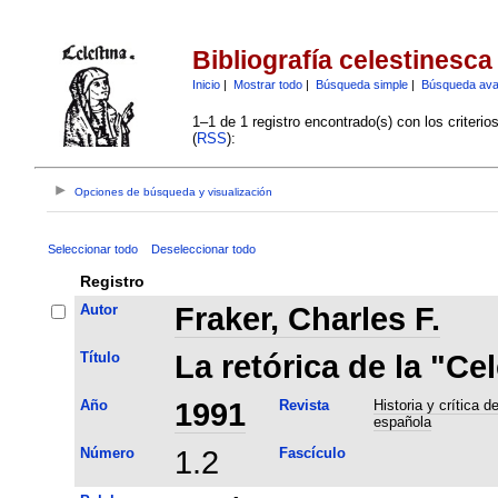
Bibliografía celestinesca
Inicio
|
Mostrar todo
|
Búsqueda simple
|
Búsqueda av
1–1 de 1 registro encontrado(s) con los criteri
(
RSS
):
Opciones de búsqueda y visualización
Seleccionar todo
Deseleccionar todo
Registro
Autor
Fraker, Charles F.
Título
La retórica de la "Ce
Año
1991
Revista
Historia y crítica de
española
Número
1.2
Fascículo