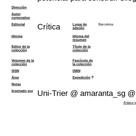
Dirección
Autor
corporativo
Editorial
Crítica
Lugar de
Barcelona
edición
Idioma
Idioma del
resumen
Editor de la
Título de la
colección
colección
Volumen de la
Fascículo de
colección
la colección
ISSN
ISBN
Área
Expedición
Notas
Insertado por
Uni-Trier @ amaranta_sg @
Enlace p