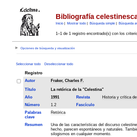
Bibliografía celestinesc
Inicio
|
Mostrar todo
|
Búsqueda simple
|
Búsqueda a
1–1 de 1 registro encontrado(s) con los criter
Opciones de búsqueda y visualización
Seleccionar todo
Deseleccionar todo
Registro
Autor
Fraker, Charles F.
Título
La retórica de la "Celestina"
Año
1991
Revista
Historia y crítica de
Número
1.2
Fascículo
Palabras
Retórica
clave
Resumen
Una de las características del discurso celestin
hecho, parecen espontáneos y naturales. También
silogismos en cualquier momento.