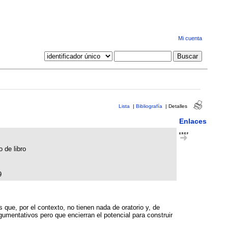
Mi cuenta
Lista
|
Bibliografía
|
Detalles
Enlaces
o de libro
9
 que, por el contexto, no tienen nada de oratorio y, de
mentativos pero que encierran el potencial para construir