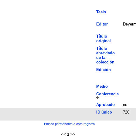
Tesis
Editor
Deyermo
Título
original
Título
abreviado
de la
colección
Edición
Medio
Conferencia
Aprobado
no
ID único
720
Enlace permanente a este registro
<<
1
>>