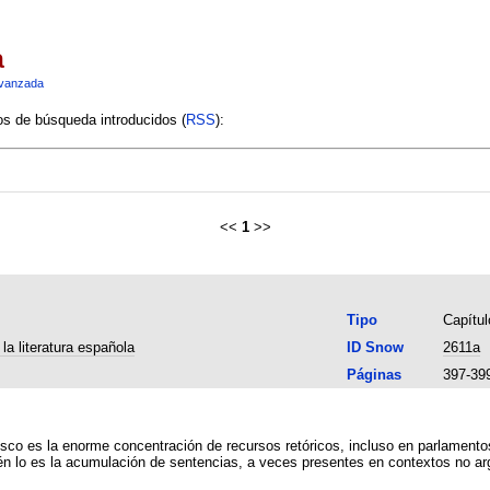
a
vanzada
ios de búsqueda introducidos (
RSS
):
<<
1
>>
Tipo
Capítul
 la literatura española
ID Snow
2611a
Páginas
397-39
esco es la enorme concentración de recursos retóricos, incluso en parlamentos
 lo es la acumulación de sentencias, a veces presentes en contextos no argu