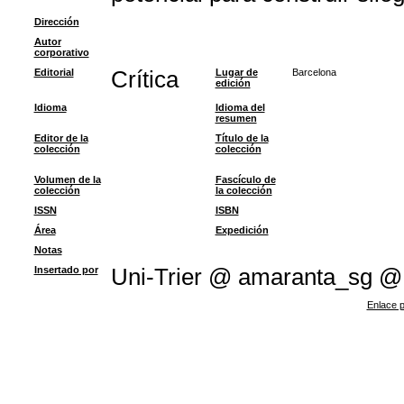
Dirección
Autor
corporativo
Editorial
Crítica
Lugar de
Barcelona
edición
Idioma
Idioma del
resumen
Editor de la
Título de la
colección
colección
Volumen de la
Fascículo de
colección
la colección
ISSN
ISBN
Área
Expedición
Notas
Insertado por
Uni-Trier @ amaranta_sg @
Enlace p