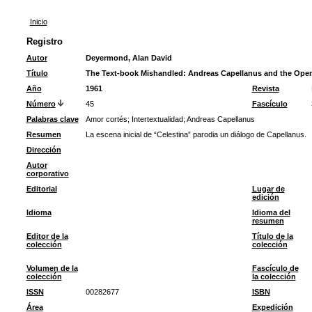
Inicio
Registro
Autor
Deyermond, Alan David
Título
The Text-book Mishandled: Andreas Capellanus and the Open
Año
1961
Revista
Número
45
Fascículo
Palabras clave
Amor cortés
;
Intertextualidad
;
Andreas Capellanus
Resumen
La escena inicial de “Celestina” parodia un diálogo de Capellanus.
Dirección
Autor
corporativo
Editorial
Lugar de
edición
Idioma
Idioma del
resumen
Editor de la
Título de la
colección
colección
Volumen de la
Fascículo de
colección
la colección
ISSN
00282677
ISBN
Área
Expedición