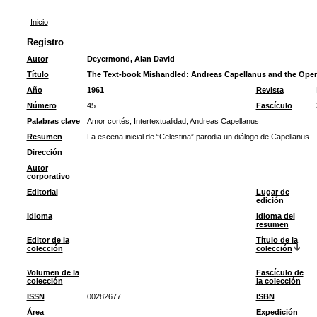
Inicio
Registro
Autor
Deyermond, Alan David
Título
The Text-book Mishandled: Andreas Capellanus and the Open
Año
1961
Revista
Número
45
Fascículo
Palabras clave
Amor cortés
;
Intertextualidad
;
Andreas Capellanus
Resumen
La escena inicial de “Celestina” parodia un diálogo de Capellanus.
Dirección
Autor
corporativo
Editorial
Lugar de
edición
Idioma
Idioma del
resumen
Editor de la
Título de la
colección
colección
Volumen de la
Fascículo de
colección
la colección
ISSN
00282677
ISBN
Área
Expedición