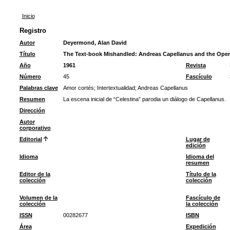
Inicio
Registro
Autor
Deyermond, Alan David
Título
The Text-book Mishandled: Andreas Capellanus and the Open
Año
1961
Revista
Número
45
Fascículo
Palabras clave
Amor cortés
;
Intertextualidad
;
Andreas Capellanus
Resumen
La escena inicial de “Celestina” parodia un diálogo de Capellanus.
Dirección
Autor
corporativo
Editorial
Lugar de
edición
Idioma
Idioma del
resumen
Editor de la
Título de la
colección
colección
Volumen de la
Fascículo de
colección
la colección
ISSN
00282677
ISBN
Área
Expedición