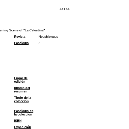
<<
1
>>
ning Scene of "La Celestina"
Revista
Neophilologus
Fascículo
3
.
Lugar de
edición
Idioma del
resumen
Título de la
colección
Fascículo de
la colección
ISBN
Expedición