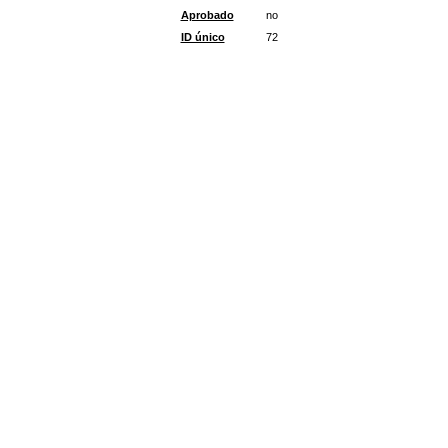
Aprobado
no
ID único
72