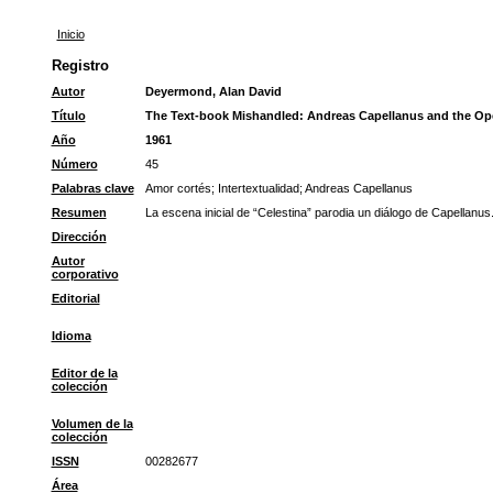
Inicio
Registro
Autor
Deyermond, Alan David
Título
The Text-book Mishandled: Andreas Capellanus and the Ope
Año
1961
Número
45
Palabras clave
Amor cortés
;
Intertextualidad
;
Andreas Capellanus
Resumen
La escena inicial de “Celestina” parodia un diálogo de Capellanus
Dirección
Autor
corporativo
Editorial
Idioma
Editor de la
colección
Volumen de la
colección
ISSN
00282677
Área