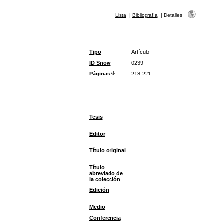
Lista
|
Bibliografía
|
Detalles
Tipo
Artículo
ID Snow
0239
Páginas
218-221
Tesis
Editor
Título original
Título
abreviado de
la colección
Edición
Medio
Conferencia