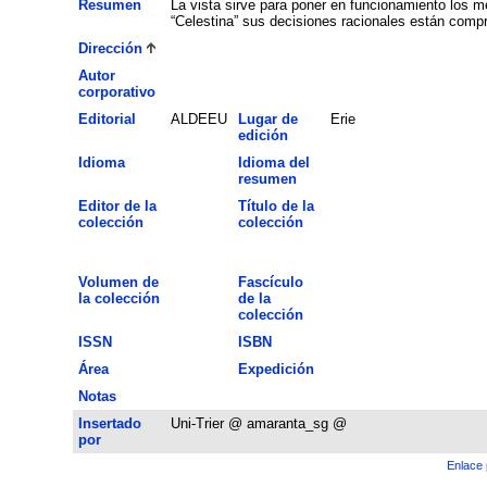
Resumen
La vista sirve para poner en funcionamiento los m
“Celestina” sus decisiones racionales están compr
Dirección
Autor
corporativo
Editorial
ALDEEU
Lugar de
Erie
edición
Idioma
Idioma del
resumen
Editor de la
Título de la
colección
colección
Volumen de
Fascículo
la colección
de la
colección
ISSN
ISBN
Área
Expedición
Notas
Insertado
Uni-Trier @ amaranta_sg @
por
Enlace 