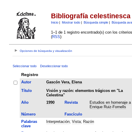
Bibliografía celestinesca
Inicio
|
Mostrar todo
|
Búsqueda simple
|
Búsqueda av
1–1 de 1 registro encontrado(s) con los criteri
(
RSS
):
Opciones de búsqueda y visualización
Seleccionar todo
Deseleccionar todo
Registro
Autor
Gascón Vera, Elena
Título
Visión y razón: elementos trágicos en "La
Celestina"
Año
1990
Revista
Estudios en homenaje a
Enrique Ruiz-Fornells
Número
Fascículo
Palabras
Interpretación
;
Vista
;
Razón
clave