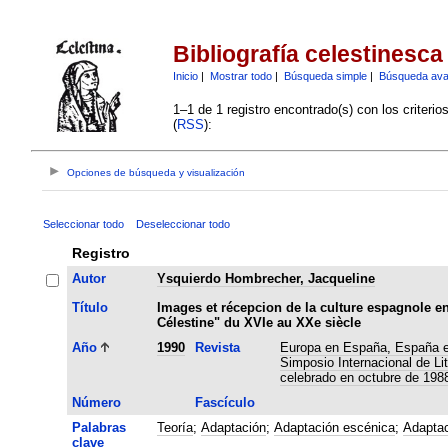
Bibliografía celestinesca
Inicio
|
Mostrar todo
|
Búsqueda simple
|
Búsqueda av
1–1 de 1 registro encontrado(s) con los criteri
(
RSS
):
Opciones de búsqueda y visualización
Seleccionar todo
Deseleccionar todo
Registro
Autor
Ysquierdo Hombrecher, Jacqueline
Título
Images et récepcion de la culture espagnole en
Célestine" du XVIe au XXe siècle
Año
1990
Revista
Europa en España, España en
Simposio Internacional de Li
celebrado en octubre de 19
Número
Fascículo
Palabras
Teoría
;
Adaptación
;
Adaptación escénica
;
Adaptac
clave