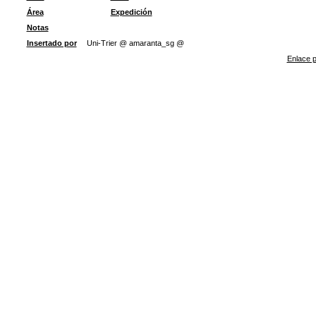
Área
Expedición
Notas
Insertado por
Uni-Trier @ amaranta_sg @
Enlace p