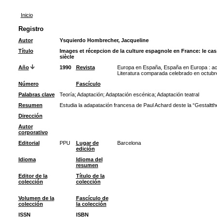
Inicio
Registro
Autor
Ysquierdo Hombrecher, Jacqueline
Título
Images et récepcion de la culture espagnole en France: le cas
siècle
Año
1990
Revista
Europa en España, España en Europa : act
Literatura comparada celebrado en octub
Número
Fascículo
Palabras clave
Teoría
;
Adaptación
;
Adaptación escénica
;
Adaptación teatral
Resumen
Estudia la adapatación francesa de Paul Achard deste la “Gestaltthe
Dirección
Autor
corporativo
Editorial
PPU
Lugar de
Barcelona
edición
Idioma
Idioma del
resumen
Editor de la
Título de la
colección
colección
Volumen de la
Fascículo de
colección
la colección
ISSN
ISBN