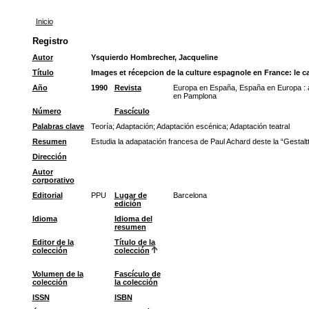
Inicio
Registro
Autor
Ysquierdo Hombrecher, Jacqueline
Título
Images et récepcion de la culture espagnole en France: le c
Año
1990
Revista
Europa en España, España en Europa : a
en Pamplona
Número
Fascículo
Palabras clave
Teoría
;
Adaptación
;
Adaptación escénica
;
Adaptación teatral
Resumen
Estudia la adapatación francesa de Paul Achard deste la “Gestaltt
Dirección
Autor
corporativo
Editorial
PPU
Lugar de
Barcelona
edición
Idioma
Idioma del
resumen
Editor de la
Título de la
colección
colección
Volumen de la
Fascículo de
colección
la colección
ISSN
ISBN