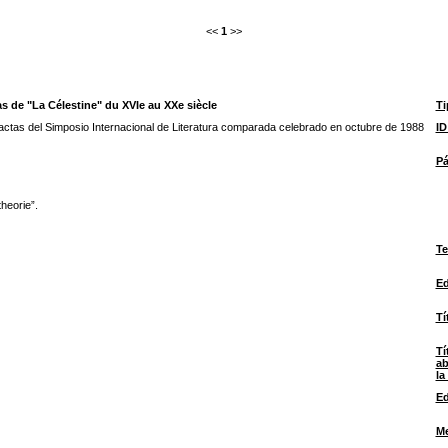
<<
1
>>
as de "La Célestine" du XVIe au XXe siècle
Ti
ctas del Simposio Internacional de Literatura comparada celebrado en octubre de 1988
I
Pá
heorie”.
Te
Ed
Tí
Tí
ab
la
Ed
M