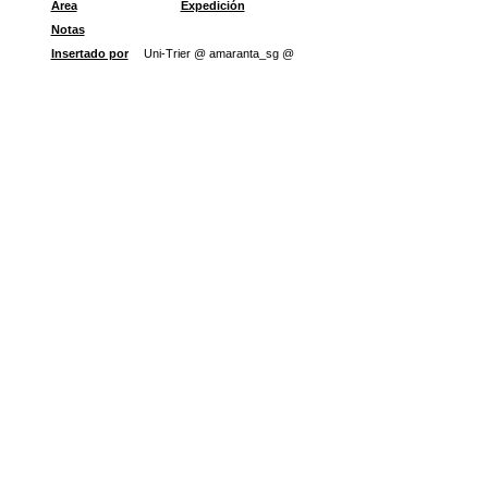
Área
Expedición
Notas
Insertado por
Uni-Trier @ amaranta_sg @