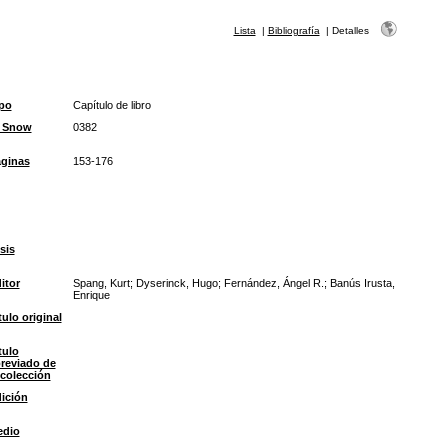
Lista
|
Bibliografía
|
Detalles
po
Capítulo de libro
D Snow
0382
ginas
153-176
sis
itor
Spang, Kurt; Dyserinck, Hugo; Fernández, Ángel R.; Banús Irusta,
Enrique
tulo original
tulo
reviado de
 colección
ición
edio