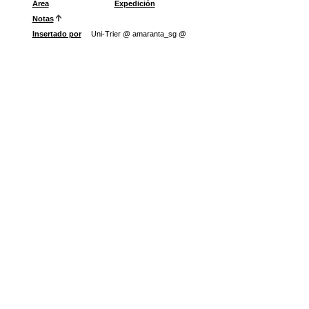
Área
Expedición
Notas
Insertado por
Uni-Trier @ amaranta_sg @