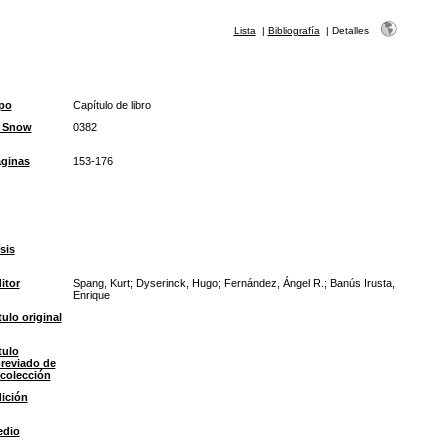
Lista
|
Bibliografía
|
Detalles
po
Capítulo de libro
D Snow
0382
ginas
153-176
sis
itor
Spang, Kurt; Dyserinck, Hugo; Fernández, Ángel R.; Banús Irusta,
Enrique
tulo original
tulo
reviado de
 colección
ición
edio