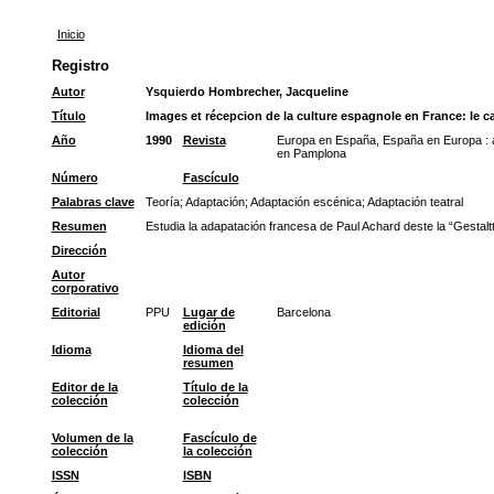
Inicio
Registro
Autor
Ysquierdo Hombrecher, Jacqueline
Título
Images et récepcion de la culture espagnole en France: le c
Año
1990
Revista
Europa en España, España en Europa : a
en Pamplona
Número
Fascículo
Palabras clave
Teoría
;
Adaptación
;
Adaptación escénica
;
Adaptación teatral
Resumen
Estudia la adapatación francesa de Paul Achard deste la “Gestaltt
Dirección
Autor
corporativo
Editorial
PPU
Lugar de
Barcelona
edición
Idioma
Idioma del
resumen
Editor de la
Título de la
colección
colección
Volumen de la
Fascículo de
colección
la colección
ISSN
ISBN