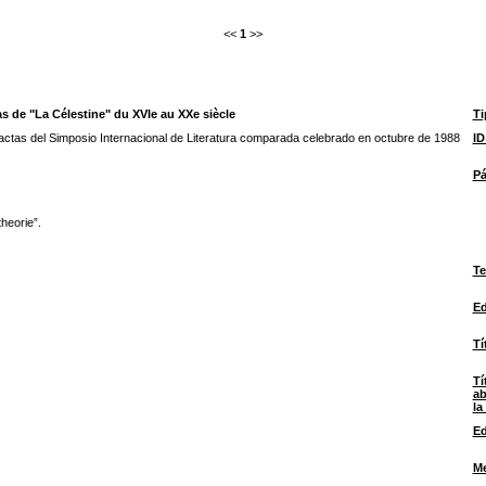
<<
1
>>
as de "La Célestine" du XVIe au XXe siècle
Ti
ctas del Simposio Internacional de Literatura comparada celebrado en octubre de 1988
I
Pá
heorie”.
Te
Ed
Tí
Tí
ab
la
Ed
M