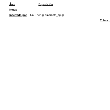
Área
Expedición
Notas
Insertado por
Uni-Trier @ amaranta_sg @
Enlace p