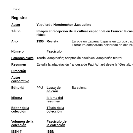
Inicio
Registro
Autor
Ysquierdo Hombrecher, Jacqueline
Título
Images et récepcion de la culture espagnole en France: le cas
siècle
Año
1990
Revista
Europa en España, España en Europa : act
Literatura comparada celebrado en octub
Número
Fascículo
Palabras clave
Teoría
;
Adaptación
;
Adaptación escénica
;
Adaptación teatral
Resumen
Estudia la adapatación francesa de Paul Achard deste la “Gestaltthe
Dirección
Autor
corporativo
Editorial
PPU
Lugar de
Barcelona
edición
Idioma
Idioma del
resumen
Editor de la
Título de la
colección
colección
Volumen de la
Fascículo de
colección
la colección
ISSN
ISBN