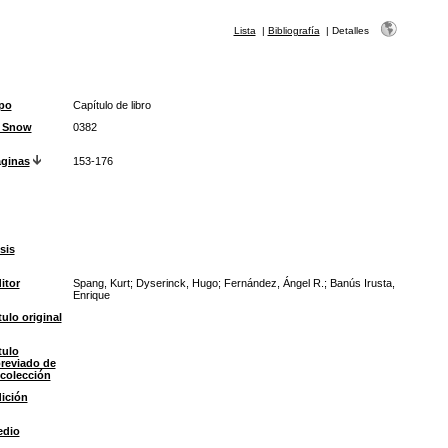
Lista
|
Bibliografía
|
Detalles
po
Capítulo de libro
D Snow
0382
ginas
153-176
sis
itor
Spang, Kurt; Dyserinck, Hugo; Fernández, Ángel R.; Banús Irusta,
Enrique
tulo original
tulo
reviado de
 colección
ición
edio