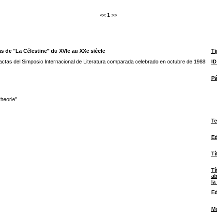
<<
1
>>
as de "La Célestine" du XVIe au XXe siècle
Ti
ctas del Simposio Internacional de Literatura comparada celebrado en octubre de 1988
I
Pá
heorie”.
Te
Ed
Tí
Tí
ab
la
Ed
M