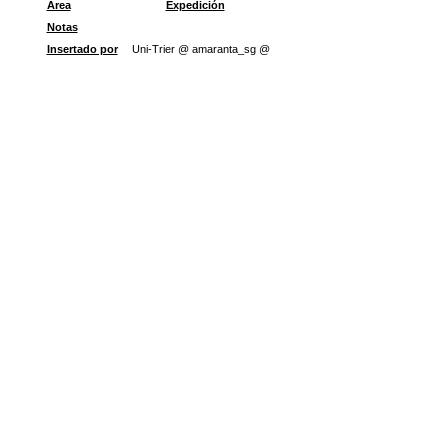
Área
Expedición
Notas
Insertado por
Uni-Trier @ amaranta_sg @