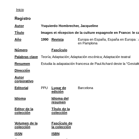
Inicio
Registro
Autor
Ysquierdo Hombrecher, Jacqueline
Título
Images et récepcion de la culture espagnole en France: le c
Año
1990
Revista
Europa en España, España en Europa : a
en Pamplona
Número
Fascículo
Palabras clave
Teoría
;
Adaptación
;
Adaptación escénica
;
Adaptación teatral
Resumen
Estudia la adapatación francesa de Paul Achard deste la “Gestaltt
Dirección
Autor
corporativo
Editorial
PPU
Lugar de
Barcelona
edición
Idioma
Idioma del
resumen
Editor de la
Título de la
colección
colección
Volumen de la
Fascículo de
colección
la colección
ISSN
ISBN