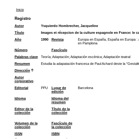
Inicio
Registro
Autor
Ysquierdo Hombrecher, Jacqueline
Título
Images et récepcion de la culture espagnole en France: le c
Año
1990
Revista
Europa en España, España en Europa : a
en Pamplona
Número
Fascículo
Palabras clave
Teoría
;
Adaptación
;
Adaptación escénica
;
Adaptación teatral
Resumen
Estudia la adapatación francesa de Paul Achard deste la “Gestaltt
Dirección
Autor
corporativo
Editorial
PPU
Lugar de
Barcelona
edición
Idioma
Idioma del
resumen
Editor de la
Título de la
colección
colección
Volumen de la
Fascículo de
colección
la colección
ISSN
ISBN