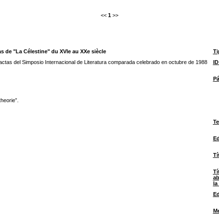
<<
1
>>
as de "La Célestine" du XVIe au XXe siècle
Ti
ctas del Simposio Internacional de Literatura comparada celebrado en octubre de 1988
I
Pá
heorie”.
Te
Ed
Tí
Tí
ab
la
Ed
M