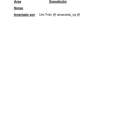
Área
Expedición
Notas
Insertado por
Uni-Trier @ amaranta_sg @