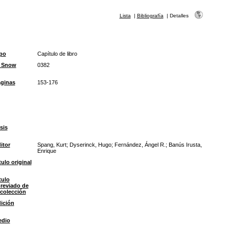
Lista
|
Bibliografía
|
Detalles
po
Capítulo de libro
D Snow
0382
ginas
153-176
sis
itor
Spang, Kurt; Dyserinck, Hugo; Fernández, Ángel R.; Banús Irusta,
Enrique
tulo original
tulo
reviado de
 colección
ición
edio