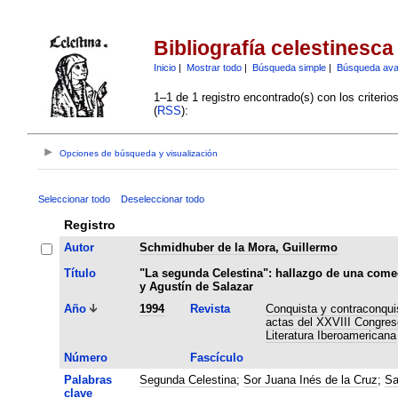
Bibliografía celestinesca
Inicio
|
Mostrar todo
|
Búsqueda simple
|
Búsqueda av
1–1 de 1 registro encontrado(s) con los criteri
(
RSS
):
Opciones de búsqueda y visualización
Seleccionar todo
Deseleccionar todo
Registro
Autor
Schmidhuber de la Mora, Guillermo
Título
"La segunda Celestina": hallazgo de una comed
y Agustín de Salazar
Año
1994
Revista
Conquista y contraconquis
actas del XXVIII Congreso
Literatura Iberoamericana
Número
Fascículo
Palabras
Segunda Celestina
;
Sor Juana Inés de la Cruz
;
Sa
clave