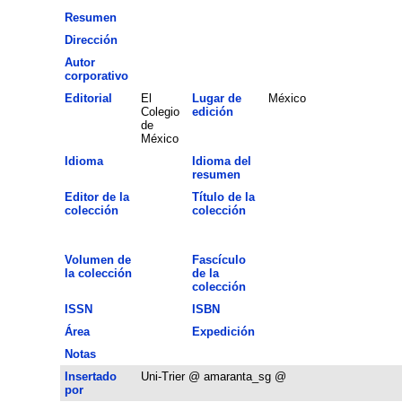
Resumen
Dirección
Autor
corporativo
Editorial
El
Lugar de
México
Colegio
edición
de
México
Idioma
Idioma del
resumen
Editor de la
Título de la
colección
colección
Volumen de
Fascículo
la colección
de la
colección
ISSN
ISBN
Área
Expedición
Notas
Insertado
Uni-Trier @ amaranta_sg @
por