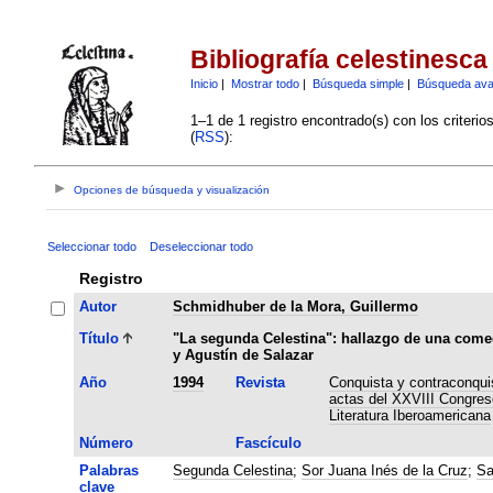
Bibliografía celestinesca
Inicio
|
Mostrar todo
|
Búsqueda simple
|
Búsqueda av
1–1 de 1 registro encontrado(s) con los criteri
(
RSS
):
Opciones de búsqueda y visualización
Seleccionar todo
Deseleccionar todo
Registro
Autor
Schmidhuber de la Mora, Guillermo
Título
"La segunda Celestina": hallazgo de una comed
y Agustín de Salazar
Año
1994
Revista
Conquista y contraconquis
actas del XXVIII Congreso
Literatura Iberoamericana
Número
Fascículo
Palabras
Segunda Celestina
;
Sor Juana Inés de la Cruz
;
Sa
clave