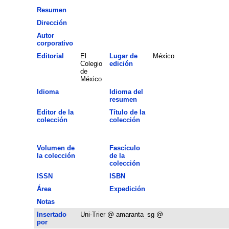
Resumen
Dirección
Autor
corporativo
Editorial
El
Lugar de
México
Colegio
edición
de
México
Idioma
Idioma del
resumen
Editor de la
Título de la
colección
colección
Volumen de
Fascículo
la colección
de la
colección
ISSN
ISBN
Área
Expedición
Notas
Insertado
Uni-Trier @ amaranta_sg @
por