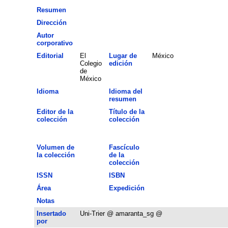
Resumen
Dirección
Autor
corporativo
Editorial
El
Lugar de
México
Colegio
edición
de
México
Idioma
Idioma del
resumen
Editor de la
Título de la
colección
colección
Volumen de
Fascículo
la colección
de la
colección
ISSN
ISBN
Área
Expedición
Notas
Insertado
Uni-Trier @ amaranta_sg @
por