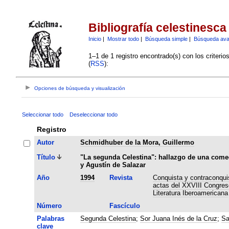
Bibliografía celestinesca
Inicio
|
Mostrar todo
|
Búsqueda simple
|
Búsqueda av
1–1 de 1 registro encontrado(s) con los criteri
(
RSS
):
Opciones de búsqueda y visualización
Seleccionar todo
Deseleccionar todo
Registro
Autor
Schmidhuber de la Mora, Guillermo
Título
"La segunda Celestina": hallazgo de una comed
y Agustín de Salazar
Año
1994
Revista
Conquista y contraconquis
actas del XXVIII Congreso
Literatura Iberoamericana
Número
Fascículo
Palabras
Segunda Celestina
;
Sor Juana Inés de la Cruz
;
Sa
clave