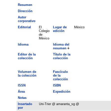
Resumen
Dirección
Autor
corporativo
Editorial
El
Lugar de
México
Colegio
edición
de
México
Idioma
Idioma del
resumen
Editor de la
Título de la
colección
colección
Volumen de
Fascículo
la colección
de la
colección
ISSN
ISBN
Área
Expedición
Notas
Insertado
Uni-Trier @ amaranta_sg @
por