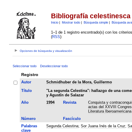
Bibliografía celestinesca
Inicio
|
Mostrar todo
|
Búsqueda simple
|
Búsqueda av
1–1 de 1 registro encontrado(s) con los criteri
(
RSS
):
Opciones de búsqueda y visualización
Seleccionar todo
Deseleccionar todo
Registro
Autor
Schmidhuber de la Mora, Guillermo
Título
"La segunda Celestina": hallazgo de una comed
y Agustín de Salazar
Año
1994
Revista
Conquista y contraconquis
actas del XXVIII Congreso
Literatura Iberoamericana
Número
Fascículo
Palabras
Segunda Celestina
;
Sor Juana Inés de la Cruz
;
Sa
clave