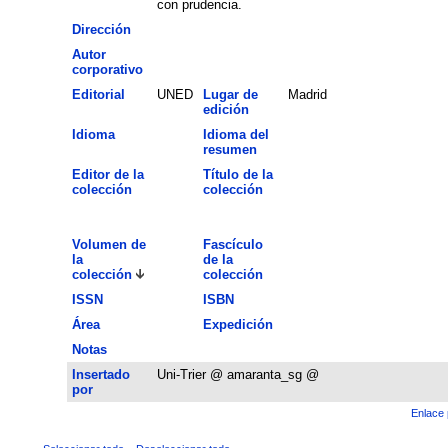
con prudencia.
Dirección
Autor
corporativo
Editorial
UNED
Lugar de
Madrid
edición
Idioma
Idioma del
resumen
Editor de la
Título de la
colección
colección
Volumen de
Fascículo
la
de la
colección
colección
ISSN
ISBN
Área
Expedición
Notas
Insertado
Uni-Trier @ amaranta_sg @
por
Enlace 