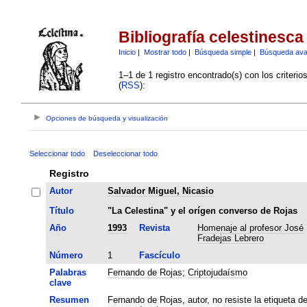
Bibliografía celestinesca
Inicio
|
Mostrar todo
|
Búsqueda simple
|
Búsqueda av
1–1 de 1 registro encontrado(s) con los criteri
(
RSS
):
Opciones de búsqueda y visualización
Seleccionar todo
Deseleccionar todo
Registro
Autor
Salvador Miguel, Nicasio
Título
"La Celestina" y el orígen converso de Rojas
Año
1993
Revista
Homenaje al profesor José
Fradejas Lebrero
Número
1
Fascículo
Palabras
Fernando de Rojas
;
Criptojudaísmo
clave
Resumen
Fernando de Rojas, autor, no resiste la etiqueta d