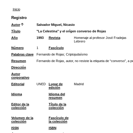
Inicio
Registro
Autor
Salvador Miguel, Nicasio
Título
"La Celestina" y el orígen converso de Rojas
Año
1993
Revista
Homenaje al profesor José Fradejas
Lebrero
Número
1
Fascículo
Palabras clave
Fernando de Rojas
;
Criptojudaísmo
Resumen
Fernando de Rojas, autor, no resiste la etiqueta de “converso”, a 
Dirección
Autor
corporativo
Editorial
UNED
Lugar de
Madrid
edición
Idioma
Idioma del
resumen
Editor de la
Título de la
colección
colección
Volumen de la
Fascículo de
colección
la colección
ISSN
ISBN