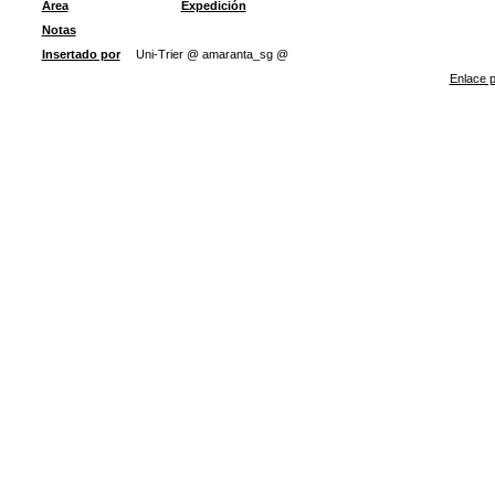
Área
Expedición
Notas
Insertado por
Uni-Trier @ amaranta_sg @
Enlace p