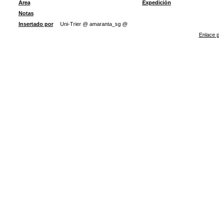
Área
Expedición
Notas
Insertado por
Uni-Trier @ amaranta_sg @
Enlace p