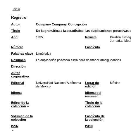
Inicio
Registro
Autor
Company Company, Concepción
Título
De la gramática a la estadística: las duplicaciones posesivas 
Año
1995
Revista
Palabra e imag
Jornadas Medi
Número
Fascículo
Palabras clave
Lingüística
Resumen
La duplicación posesiva sirva para deshacer ambigüedades.
Dirección
Autor
corporativo
Editorial
Universidad Nacional Autónoma
Lugar de
México
de México
edición
Idioma
Idioma del
resumen
Editor de la
Título de la
colección
colección
Volumen de la
Fascículo de
colección
la colección
ISSN
ISBN