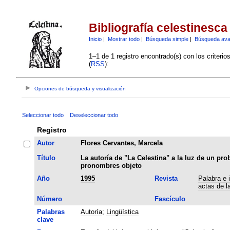
Bibliografía celestinesca
Inicio
|
Mostrar todo
|
Búsqueda simple
|
Búsqueda av
1–1 de 1 registro encontrado(s) con los criteri
(
RSS
):
Opciones de búsqueda y visualización
Seleccionar todo
Deseleccionar todo
Registro
Autor
Flores Cervantes, Marcela
Título
La autoría de "La Celestina" a la luz de un pro
pronombres objeto
Año
1995
Revista
Palabra e 
actas de l
Número
Fascículo
Palabras
Autoría
;
Lingüística
clave