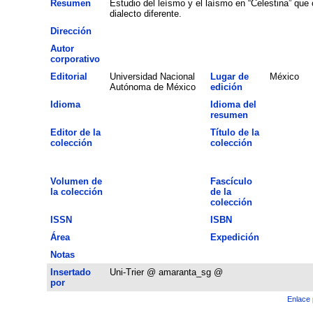
Resumen
Estudio del leísmo y el laísmo en “Celestina” que
dialecto diferente.
Dirección
Autor
corporativo
Editorial
Universidad Nacional
Lugar de
México
Autónoma de México
edición
Idioma
Idioma del
resumen
Editor de la
Título de la
colección
colección
Volumen de
Fascículo
la colección
de la
colección
ISSN
ISBN
Área
Expedición
Notas
Insertado
Uni-Trier @ amaranta_sg @
por
Enlace 