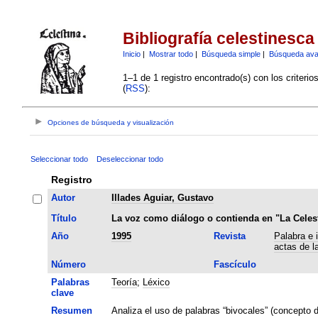
Bibliografía celestinesca
Inicio
|
Mostrar todo
|
Búsqueda simple
|
Búsqueda av
1–1 de 1 registro encontrado(s) con los criteri
(
RSS
):
Opciones de búsqueda y visualización
Seleccionar todo
Deseleccionar todo
Registro
Autor
Illades Aguiar, Gustavo
Título
La voz como diálogo o contienda en "La Celes
Año
1995
Revista
Palabra e 
actas de l
Número
Fascículo
Palabras
Teoría
;
Léxico
clave
Resumen
Analiza el uso de palabras “bivocales” (concepto de