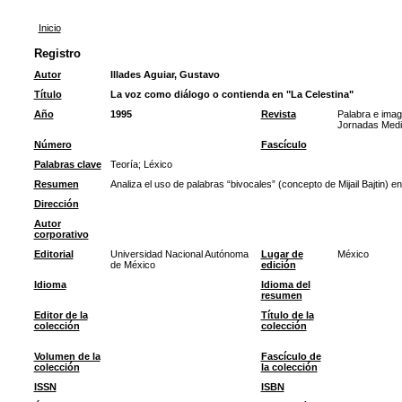
Inicio
Registro
Autor
Illades Aguiar, Gustavo
Título
La voz como diálogo o contienda en "La Celestina"
Año
1995
Revista
Palabra e imag
Jornadas Medi
Número
Fascículo
Palabras clave
Teoría
;
Léxico
Resumen
Analiza el uso de palabras “bivocales” (concepto de Mijail Bajtin) en
Dirección
Autor
corporativo
Editorial
Universidad Nacional Autónoma
Lugar de
México
de México
edición
Idioma
Idioma del
resumen
Editor de la
Título de la
colección
colección
Volumen de la
Fascículo de
colección
la colección
ISSN
ISBN