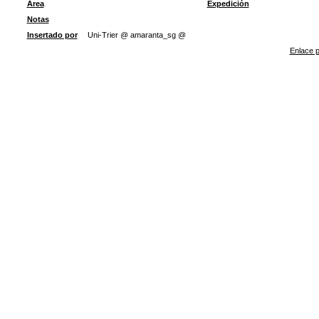
Área
Expedición
Notas
Insertado por
Uni-Trier @ amaranta_sg @
Enlace p