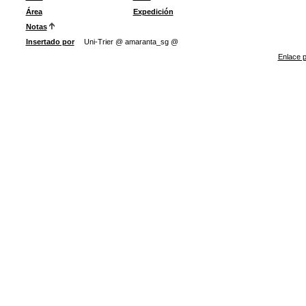
Área
Expedición
Notas
Insertado por
Uni-Trier @ amaranta_sg @
Enlace p