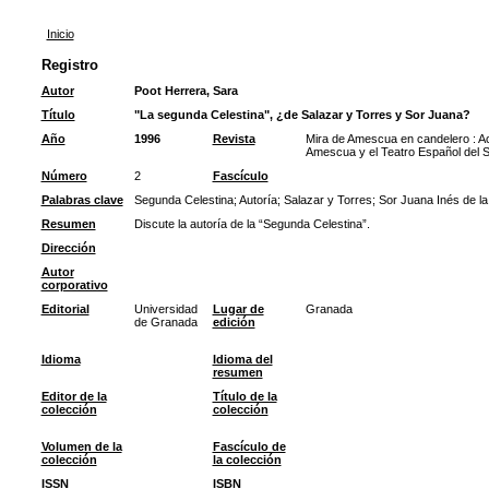
Inicio
Registro
Autor
Poot Herrera, Sara
Título
"La segunda Celestina", ¿de Salazar y Torres y Sor Juana?
Año
1996
Revista
Mira de Amescua en candelero : Ac
Amescua y el Teatro Español del S
Número
2
Fascículo
Palabras clave
Segunda Celestina
;
Autoría
;
Salazar y Torres
;
Sor Juana Inés de l
Resumen
Discute la autoría de la “Segunda Celestina”.
Dirección
Autor
corporativo
Editorial
Universidad
Lugar de
Granada
de Granada
edición
Idioma
Idioma del
resumen
Editor de la
Título de la
colección
colección
Volumen de la
Fascículo de
colección
la colección
ISSN
ISBN